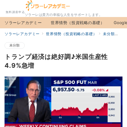
無料講座申込
ソラーレは貴方の幸福な人生をサポートします。
ソラーレアカデミー
世界情勢（投資戦略の基礎）
Googl
ソラーレアカデミー
世界情勢（投資戦略の基礎）
未分類
ト
未分類
トランプ経済は絶好調♪米国生産性
4.9%急増