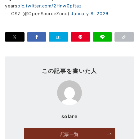
years
pic.twitter.com/2Hnw0pftaz
— OSZ (@OpenSourceZone)
January 8, 2026
この記事を書いた人
solare
記事一覧