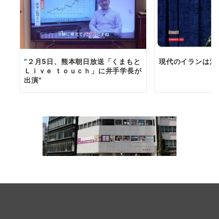
“２月5日、熊本朝日放送「くまもと
現代のイランは江
Ｌｉｖｅ ｔｏｕｃｈ」に井手学長が
出演"