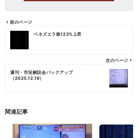
前のページ
投
ベネズエラ株123%上昇
稿
ナ
次のページ
ビ
ゲ
週刊・市況解説会バックアップ
（2025.12.19）
ー
シ
ョ
関連記事
ン