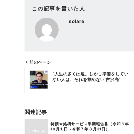
この記事を書いた人
solare
前のページ
投
“人生の多くは運。しかし準備をしてい
稿
ない人は、それを掴めない 吉沢亮”
ナ
ビ
ゲ
関連記事
ー
特撰☆銘柄サービス半期報告書（令和６年
10月１日～令和７年３月31日）
シ