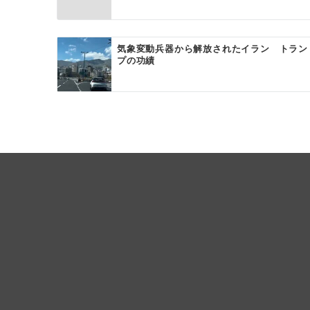
ョ
ン
気象変動兵器から解放されたイラン トラン
プの功績