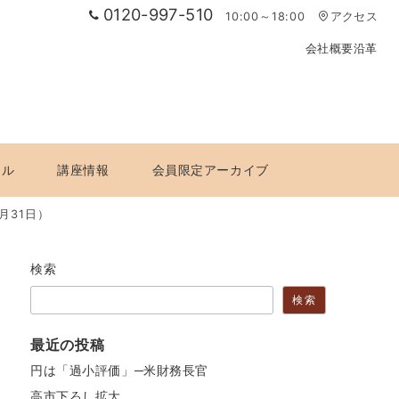
0120-997-510
10:00～18:00
アクセス
会社概要
沿革
ール
講座情報
会員限定アーカイブ
月31日）
検索
検索
最近の投稿
円は「過小評価」─米財務長官
高市下ろし拡大