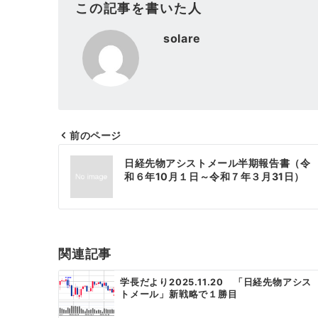
この記事を書いた人
solare
前のページ
投
日経先物アシストメール半期報告書（令
稿
和６年10月１日～令和７年３月31日）
ナ
ビ
ゲ
関連記事
ー
学長だより2025.11.20 「日経先物アシス
トメール」新戦略で１勝目
シ