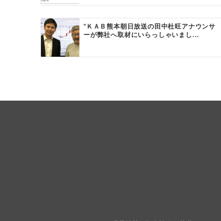
ョ
ン
“ＫＡＢ熊本朝日放送の田中杜旺アナウンサ
ーが弊社へ取材にいらっしゃいまし...