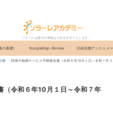
ソラーレは貴方の幸福な人生をサポートします。
略の基礎）
GoogleMap-Review
日経先物アシストメ
分類
特撰☆銘柄サービス半期報告書（令和６年10月１日～令和７年３
書（令和６年10月１日～令和７年